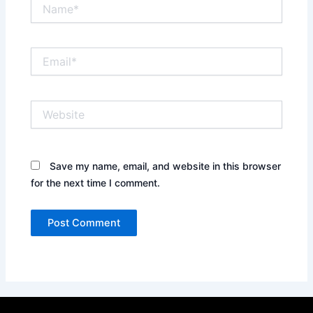
Name*
Email*
Website
Save my name, email, and website in this browser
for the next time I comment.