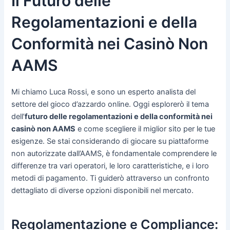
Il Futuro delle
Regolamentazioni e della
Conformità nei Casinò Non
AAMS
Mi chiamo Luca Rossi, e sono un esperto analista del
settore del gioco d’azzardo online. Oggi esplorerò il tema
dell’
futuro delle regolamentazioni e della conformità nei
casinò non AAMS
e come scegliere il miglior sito per le tue
esigenze. Se stai considerando di giocare su piattaforme
non autorizzate dall’AAMS, è fondamentale comprendere le
differenze tra vari operatori, le loro caratteristiche, e i loro
metodi di pagamento. Ti guiderò attraverso un confronto
dettagliato di diverse opzioni disponibili nel mercato.
Regolamentazione e Compliance: