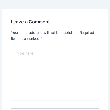
Leave a Comment
Your email address will not be published.
Required
fields are marked
*
Type
here..