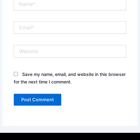
Name*
Email*
Website
Save my name, email, and website in this browser
for the next time I comment.