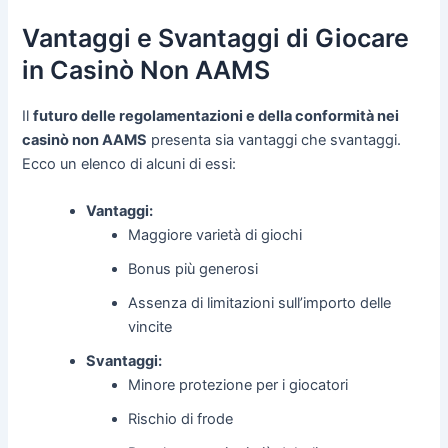
Vantaggi e Svantaggi di Giocare
in Casinò Non AAMS
Il
futuro delle regolamentazioni e della conformità nei
casinò non AAMS
presenta sia vantaggi che svantaggi.
Ecco un elenco di alcuni di essi:
Vantaggi:
Maggiore varietà di giochi
Bonus più generosi
Assenza di limitazioni sull’importo delle
vincite
Svantaggi:
Minore protezione per i giocatori
Rischio di frode