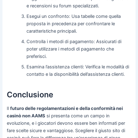
e recensioni su forum specializzati.
Esegui un confronto: Usa tabelle come quella
proposta in precedenza per confrontare le
caratteristiche principali.
Controlla i metodi di pagamento: Assicurati di
poter utilizzare i metodi di pagamento che
preferisci.
Esamina l’assistenza clienti: Verifica le modalità di
contatto e la disponibilità dell’assistenza clienti.
Conclusione
Il
futuro delle regolamentazioni e della conformità nei
casinò non AAMS
si presenta come un campo in
evoluzione, e i giocatori devono essere ben informati per
fare scelte sicure e vantaggiose. Scegliere il giusto sito di