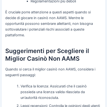
Regolamentazioni più deboli
È cruciale porre attenzione a questi aspetti quando si
decide di giocare in casinò non AAMS. Mentre le
opportunità possono sembrare allettanti, non bisogna
sottovalutare i potenziali rischi associati a queste
piattaforme.
Suggerimenti per Scegliere il
Miglior Casinò Non AAMS
Quando si cerca il miglior casinò non AAMS, considera i
seguenti passaggi:
Verifica la licenza: Assicurati che il casinò
possieda una licenza valida rilasciata da
un’autorità riconosciuta.
Leggi recensioni: Controlla le opinioni degli utenti