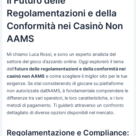
Il Futuro delle
Regolamentazioni e della
Conformità nei Casinò Non
AAMS
Mi chiamo Luca Rossi, e sono un esperto analista del
settore del gioco d’azzardo online. Oggi esplorerò il tema
dell’
futuro delle regolamentazioni e della conformità nei
casinò non AAMS
e come scegliere il miglior sito per le tue
esigenze. Se stai considerando di giocare su piattaforme
non autorizzate dall’AAMS, è fondamentale comprendere le
differenze tra vari operatori, le loro caratteristiche, e i loro
metodi di pagamento. Ti guiderò attraverso un confronto
dettagliato di diverse opzioni disponibili nel mercato.
Regolamentazione e Compliance: