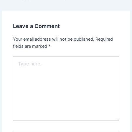
Leave a Comment
Your email address will not be published.
Required
fields are marked
*
Type
here..