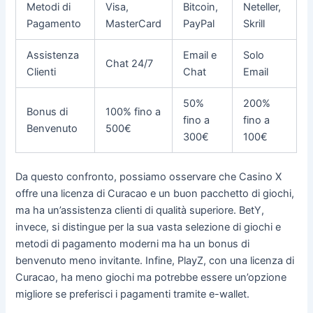
Metodi di
Visa,
Bitcoin,
Neteller,
Pagamento
MasterCard
PayPal
Skrill
Assistenza
Email e
Solo
Chat 24/7
Clienti
Chat
Email
50%
200%
Bonus di
100% fino a
fino a
fino a
Benvenuto
500€
300€
100€
Da questo confronto, possiamo osservare che Casino X
offre una licenza di Curacao e un buon pacchetto di giochi,
ma ha un’assistenza clienti di qualità superiore. BetY,
invece, si distingue per la sua vasta selezione di giochi e
metodi di pagamento moderni ma ha un bonus di
benvenuto meno invitante. Infine, PlayZ, con una licenza di
Curacao, ha meno giochi ma potrebbe essere un’opzione
migliore se preferisci i pagamenti tramite e-wallet.