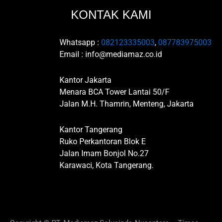
KONTAK KAMI
Whatsapp :
082123335003
,
087783975003
Email : info@mediamaz.co.id
Kantor Jakarta
Menara BCA Tower Lantai 50/F
Jalan M.H. Thamrin, Menteng, Jakarta
Kantor Tangerang
Ruko Perkantoran Blok E
Jalan Imam Bonjol No.27
Karawaci, Kota Tangerang.