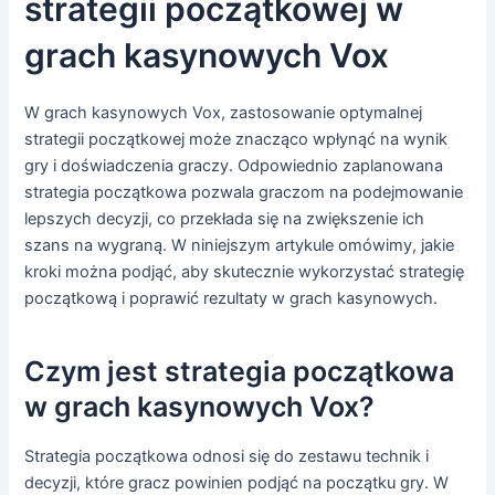
strategii początkowej w
grach kasynowych Vox
W grach kasynowych Vox, zastosowanie optymalnej
strategii początkowej może znacząco wpłynąć na wynik
gry i doświadczenia graczy. Odpowiednio zaplanowana
strategia początkowa pozwala graczom na podejmowanie
lepszych decyzji, co przekłada się na zwiększenie ich
szans na wygraną. W niniejszym artykule omówimy, jakie
kroki można podjąć, aby skutecznie wykorzystać strategię
początkową i poprawić rezultaty w grach kasynowych.
Czym jest strategia początkowa
w grach kasynowych Vox?
Strategia początkowa odnosi się do zestawu technik i
decyzji, które gracz powinien podjąć na początku gry. W