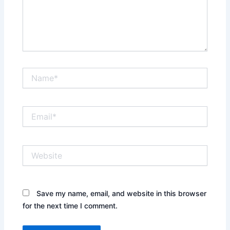
Name*
Email*
Website
Save my name, email, and website in this browser
for the next time I comment.