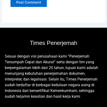
Times Penerjemah
Sesuai dengan visi perusahaan kami “Penerjemah
Tersumpah Cepat dan Akurat” serta dengan tim yang
berpengalaman lebih dari 20 tahun, tujuan kami adalah
menunjang kebutuhan penerjemahan dokumen,
interpreter, dan legalisasi. Selain itu, Times Penerjemah
sudah terdaftar di berbagai kedutaan negara asing di
Indonesia dan bersertifikat Kemenkumham, sehingga
sudah terjamin keaslian dan hasil kerja kami.