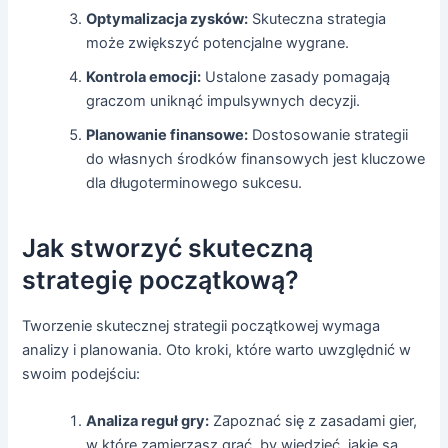
Optymalizacja zysków:
Skuteczna strategia
może zwiększyć potencjalne wygrane.
Kontrola emocji:
Ustalone zasady pomagają
graczom uniknąć impulsywnych decyzji.
Planowanie finansowe:
Dostosowanie strategii
do własnych środków finansowych jest kluczowe
dla długoterminowego sukcesu.
Jak stworzyć skuteczną
strategię początkową?
Tworzenie skutecznej strategii początkowej wymaga
analizy i planowania. Oto kroki, które warto uwzględnić w
swoim podejściu:
Analiza reguł gry:
Zapoznać się z zasadami gier,
w które zamierzasz grać, by wiedzieć, jakie są