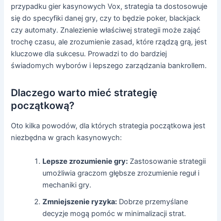
przypadku gier kasynowych Vox, strategia ta dostosowuje
się do specyfiki danej gry, czy to będzie poker, blackjack
czy automaty. Znalezienie właściwej strategii może zająć
trochę czasu, ale zrozumienie zasad, które rządzą grą, jest
kluczowe dla sukcesu. Prowadzi to do bardziej
świadomych wyborów i lepszego zarządzania bankrollem.
Dlaczego warto mieć strategię
początkową?
Oto kilka powodów, dla których strategia początkowa jest
niezbędna w grach kasynowych:
Lepsze zrozumienie gry:
Zastosowanie strategii
umożliwia graczom głębsze zrozumienie reguł i
mechaniki gry.
Zmniejszenie ryzyka:
Dobrze przemyślane
decyzje mogą pomóc w minimalizacji strat.