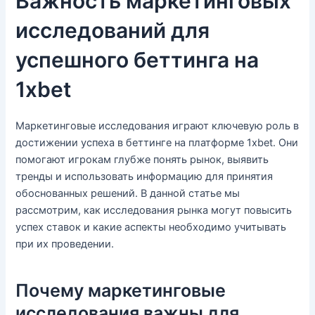
Важность маркетинговых
исследований для
успешного беттинга на
1xbet
Маркетинговые исследования играют ключевую роль в
достижении успеха в беттинге на платформе 1xbet. Они
помогают игрокам глубже понять рынок, выявить
тренды и использовать информацию для принятия
обоснованных решений. В данной статье мы
рассмотрим, как исследования рынка могут повысить
успех ставок и какие аспекты необходимо учитывать
при их проведении.
Почему маркетинговые
исследования важны для