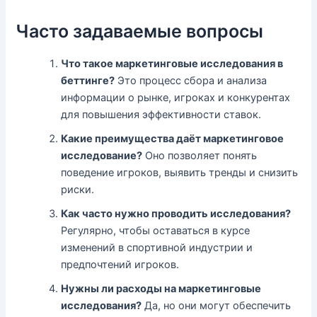
Часто задаваемые вопросы
Что такое маркетинговые исследования в
беттинге?
Это процесс сбора и анализа
информации о рынке, игроках и конкурентах
для повышения эффективности ставок.
Какие преимущества даёт маркетинговое
исследование?
Оно позволяет понять
поведение игроков, выявить тренды и снизить
риски.
Как часто нужно проводить исследования?
Регулярно, чтобы оставаться в курсе
изменений в спортивной индустрии и
предпочтений игроков.
Нужны ли расходы на маркетинговые
исследования?
Да, но они могут обеспечить