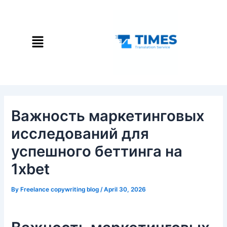
Skip
Post
to
navigation
content
Menu
Важность маркетинговых
исследований для
успешного беттинга на
1xbet
By
Freelance copywriting blog
/
April 30, 2026