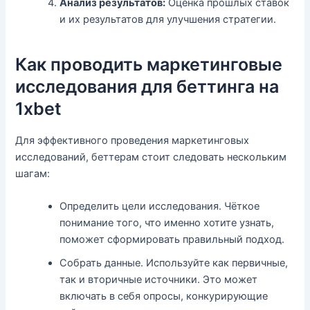
Анализ результатов:
Оценка прошлых ставок
и их результатов для улучшения стратегии.
Как проводить маркетинговые
исследования для беттинга на
1xbet
Для эффективного проведения маркетинговых
исследований, беттерам стоит следовать нескольким
шагам:
Определить цели исследования. Чёткое
понимание того, что именно хотите узнать,
поможет сформировать правильный подход.
Собрать данные. Используйте как первичные,
так и вторичные источники. Это может
включать в себя опросы, конкурирующие