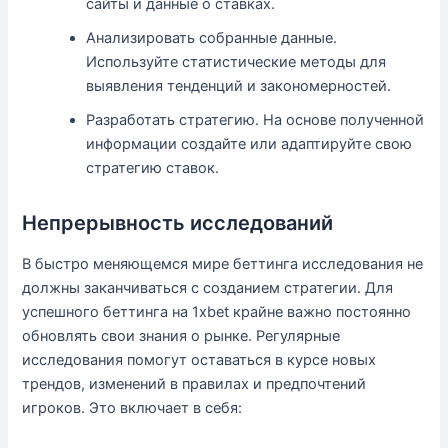
сайты и данные о ставках.
Анализировать собранные данные.
Используйте статистические методы для
выявления тенденций и закономерностей.
Разработать стратегию. На основе полученной
информации создайте или адаптируйте свою
стратегию ставок.
Непрерывность исследований
В быстро меняющемся мире беттинга исследования не
должны заканчиваться с созданием стратегии. Для
успешного беттинга на 1xbet крайне важно постоянно
обновлять свои знания о рынке. Регулярные
исследования помогут оставаться в курсе новых
трендов, изменений в правилах и предпочтений
игроков. Это включает в себя: