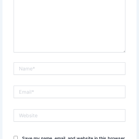
Name*
Email*
Website
Save my name, email, and website in this browser