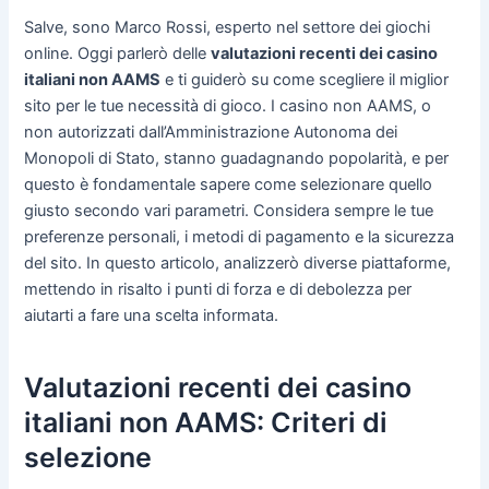
Salve, sono Marco Rossi, esperto nel settore dei giochi
online. Oggi parlerò delle
valutazioni recenti dei casino
italiani non AAMS
e ti guiderò su come scegliere il miglior
sito per le tue necessità di gioco. I casino non AAMS, o
non autorizzati dall’Amministrazione Autonoma dei
Monopoli di Stato, stanno guadagnando popolarità, e per
questo è fondamentale sapere come selezionare quello
giusto secondo vari parametri. Considera sempre le tue
preferenze personali, i metodi di pagamento e la sicurezza
del sito. In questo articolo, analizzerò diverse piattaforme,
mettendo in risalto i punti di forza e di debolezza per
aiutarti a fare una scelta informata.
Valutazioni recenti dei casino
italiani non AAMS: Criteri di
selezione