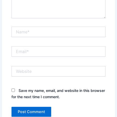
Name*
Email*
Website
Save my name, email, and website in this browser
for the next time I comment.