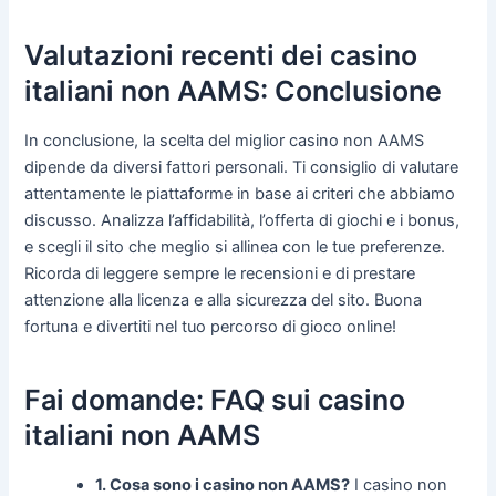
Valutazioni recenti dei casino
italiani non AAMS: Conclusione
In conclusione, la scelta del miglior casino non AAMS
dipende da diversi fattori personali. Ti consiglio di valutare
attentamente le piattaforme in base ai criteri che abbiamo
discusso. Analizza l’affidabilità, l’offerta di giochi e i bonus,
e scegli il sito che meglio si allinea con le tue preferenze.
Ricorda di leggere sempre le recensioni e di prestare
attenzione alla licenza e alla sicurezza del sito. Buona
fortuna e divertiti nel tuo percorso di gioco online!
Fai domande: FAQ sui casino
italiani non AAMS
1. Cosa sono i casino non AAMS?
I casino non