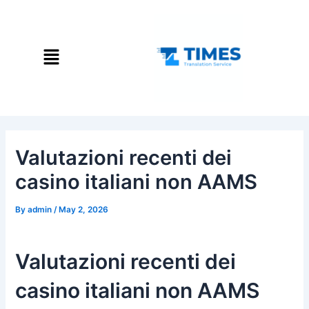
Skip
Post
to
navigation
content
Menu
Valutazioni recenti dei
casino italiani non AAMS
By
admin
/
May 2, 2026
Valutazioni recenti dei
casino italiani non AAMS