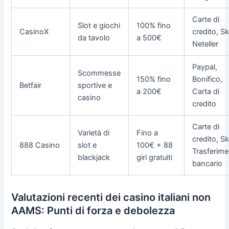
Carte di
Slot e giochi
100% fino
CasinoX
credito, Skr
da tavolo
a 500€
Neteller
Paypal,
Scommesse
150% fino
Bonifico,
Betfair
sportive e
a 200€
Carta di
casino
credito
Carte di
Varietà di
Fino a
credito, Skr
888 Casino
slot e
100€ + 88
Trasferim
blackjack
giri gratuiti
bancario
Valutazioni recenti dei casino italiani non
AAMS: Punti di forza e debolezza