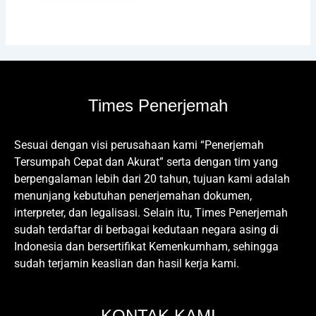
Times Penerjemah
Sesuai dengan visi perusahaan kami “Penerjemah
Tersumpah Cepat dan Akurat” serta dengan tim yang
berpengalaman lebih dari 20 tahun, tujuan kami adalah
menunjang kebutuhan penerjemahan dokumen,
interpreter, dan legalisasi. Selain itu, Times Penerjemah
sudah terdaftar di berbagai kedutaan negara asing di
Indonesia dan bersertifikat Kemenkumham, sehingga
sudah terjamin keaslian dan hasil kerja kami.
KONTAK KAMI