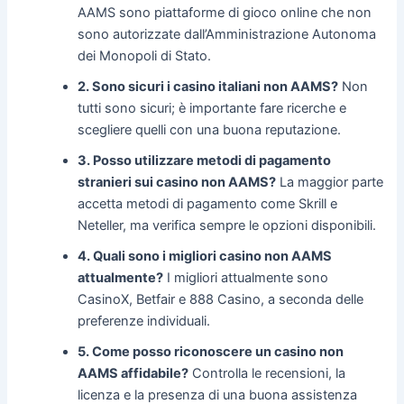
AAMS sono piattaforme di gioco online che non
sono autorizzate dall’Amministrazione Autonoma
dei Monopoli di Stato.
2. Sono sicuri i casino italiani non AAMS?
Non
tutti sono sicuri; è importante fare ricerche e
scegliere quelli con una buona reputazione.
3. Posso utilizzare metodi di pagamento
stranieri sui casino non AAMS?
La maggior parte
accetta metodi di pagamento come Skrill e
Neteller, ma verifica sempre le opzioni disponibili.
4. Quali sono i migliori casino non AAMS
attualmente?
I migliori attualmente sono
CasinoX, Betfair e 888 Casino, a seconda delle
preferenze individuali.
5. Come posso riconoscere un casino non
AAMS affidabile?
Controlla le recensioni, la
licenza e la presenza di una buona assistenza