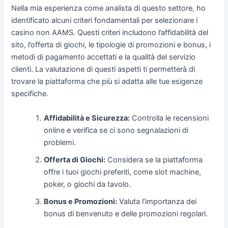
Nella mia esperienza come analista di questo settore, ho
identificato alcuni criteri fondamentali per selezionare i
casino non AAMS. Questi criteri includono l’affidabilità del
sito, l’offerta di giochi, le tipologie di promozioni e bonus, i
metodi di pagamento accettati e la qualità del servizio
clienti. La valutazione di questi aspetti ti permetterà di
trovare la piattaforma che più si adatta alle tue esigenze
specifiche.
Affidabilità e Sicurezza:
Controlla le recensioni
online e verifica se ci sono segnalazioni di
problemi.
Offerta di Giochi:
Considera se la piattaforma
offre i tuoi giochi preferiti, come slot machine,
poker, o giochi da tavolo.
Bonus e Promozioni:
Valuta l’importanza dei
bonus di benvenuto e delle promozioni regolari.