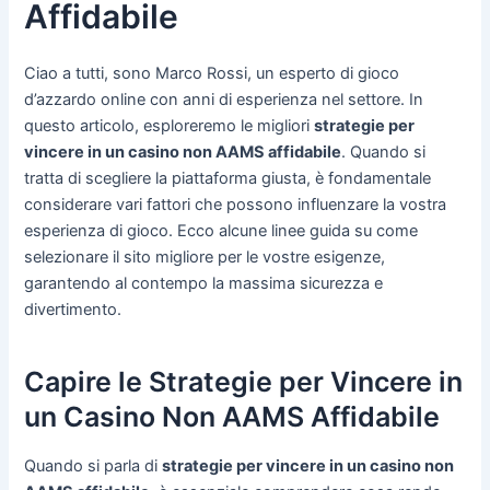
Affidabile
Ciao a tutti, sono Marco Rossi, un esperto di gioco
d’azzardo online con anni di esperienza nel settore. In
questo articolo, esploreremo le migliori
strategie per
vincere in un casino non AAMS affidabile
. Quando si
tratta di scegliere la piattaforma giusta, è fondamentale
considerare vari fattori che possono influenzare la vostra
esperienza di gioco. Ecco alcune linee guida su come
selezionare il sito migliore per le vostre esigenze,
garantendo al contempo la massima sicurezza e
divertimento.
Capire le Strategie per Vincere in
un Casino Non AAMS Affidabile
Quando si parla di
strategie per vincere in un casino non