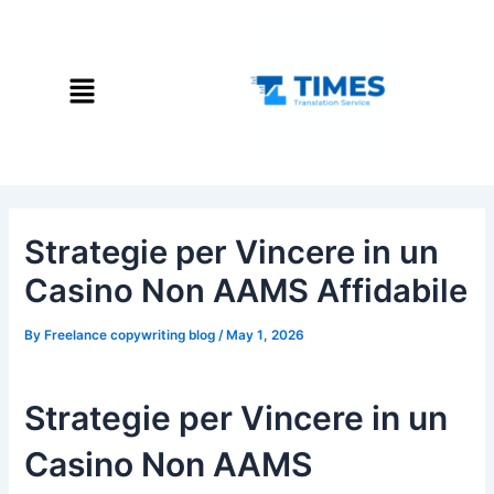
Skip
Post
to
navigation
content
Menu
Strategie per Vincere in un
Casino Non AAMS Affidabile
By
Freelance copywriting blog
/
May 1, 2026
Strategie per Vincere in un
Casino Non AAMS