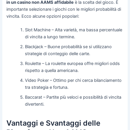
in un casino non AAMS affidabile
è la scelta del gioco. È
importante selezionare i giochi con le migliori probabilità di
vincita. Ecco alcune opzioni popolari:
Slot Machine – Alta varietà, ma bassa percentuale
di vincita a lungo termine.
Blackjack – Buone probabilità se si utilizzano
strategie di conteggio delle carte.
Roulette – La roulette europea offre migliori odds
rispetto a quella americana.
Video Poker – Ottimo per chi cerca bilanciamento
tra strategia e fortuna.
Baccarat – Partite più veloci e possibilità di vincita
divertenti.
Vantaggi e Svantaggi delle