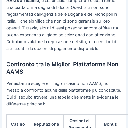
AAMS affidabile
, è essenziale comprendere cosa rende
una piattaforma degna di fiducia. Questi siti non sono
regolamentati dall’Agenzia delle Dogane e dei Monopoli in
Italia, il che significa che non ci sono garanzie sui loro
operati. Tuttavia, alcuni di essi possono ancora offrire una
buona esperienza di gioco se selezionati con attenzione.
Dobbiamo valutare la reputazione del sito, le recensioni di
altri utenti e le opzioni di pagamento disponibili.
Confronto tra le Migliori Piattaforme Non
AAMS
Per aiutarti a scegliere il miglior casino non AAMS, ho
messo a confronto alcune delle piattaforme più conosciute.
Qui di seguito troverai una tabella che mette in evidenza le
differenze principali:
Opzioni di
Casino
Reputazione
Bonus
Pagamento