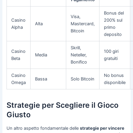
Bonus del
Visa,
Casino
200% sul
Alta
Mastercard,
Alpha
primo
Bitcoin
deposito
Skrill,
Casino
100 giri
Media
Neteller,
Beta
gratuiti
Bonifico
Casino
No bonus
Bassa
Solo Bitcoin
Omega
disponibile
Strategie per Scegliere il Gioco
Giusto
Un altro aspetto fondamentale delle
strategie per vincere