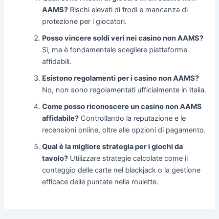
AAMS?
Rischi elevati di frodi e mancanza di
protezione per i giocatori.
Posso vincere soldi veri nei casino non AAMS?
Sì, ma è fondamentale scegliere piattaforme
affidabili.
Esistono regolamenti per i casino non AAMS?
No, non sono regolamentati ufficialmente in Italia.
Come posso riconoscere un casino non AAMS
affidabile?
Controllando la reputazione e le
recensioni online, oltre alle opzioni di pagamento.
Qual è la migliore strategia per i giochi da
tavolo?
Utilizzare strategie calcolate come il
conteggio delle carte nel blackjack o la gestione
efficace delle puntate nella roulette.