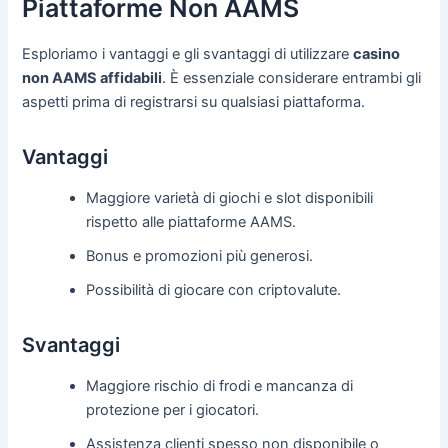
Piattaforme Non AAMS
Esploriamo i vantaggi e gli svantaggi di utilizzare
casino
non AAMS affidabili
. È essenziale considerare entrambi gli
aspetti prima di registrarsi su qualsiasi piattaforma.
Vantaggi
Maggiore varietà di giochi e slot disponibili
rispetto alle piattaforme AAMS.
Bonus e promozioni più generosi.
Possibilità di giocare con criptovalute.
Svantaggi
Maggiore rischio di frodi e mancanza di
protezione per i giocatori.
Assistenza clienti spesso non disponibile o