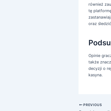
również zau
tę platform
zastanawiaj
oraz śledzi
Pods
Opinie grac
także znac
decyzji o r
kasyna.
PREVIOUS