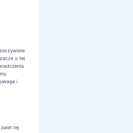
rzeczywiste
racze o tej
świadczenia
jemy
 uwagę i
zalet tej