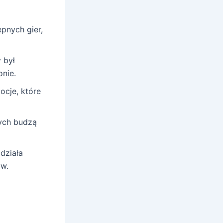
pnych gier,
 był
onie.
ocje, które
ych budzą
działa
ów.