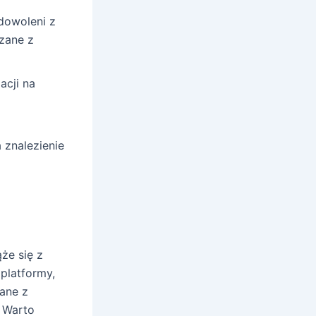
dowoleni z
zane z
acji na
a znalezienie
że się z
platformy,
ane z
 Warto