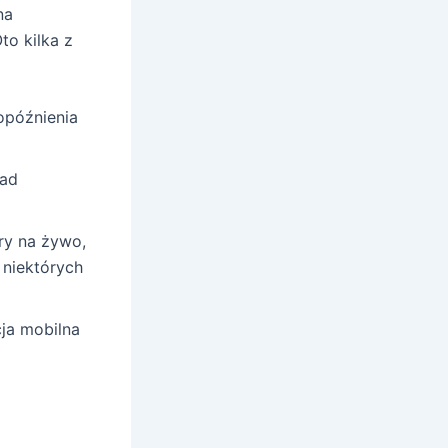
na
to kilka z
opóźnienia
sad
ry na żywo,
 niektórych
ja mobilna