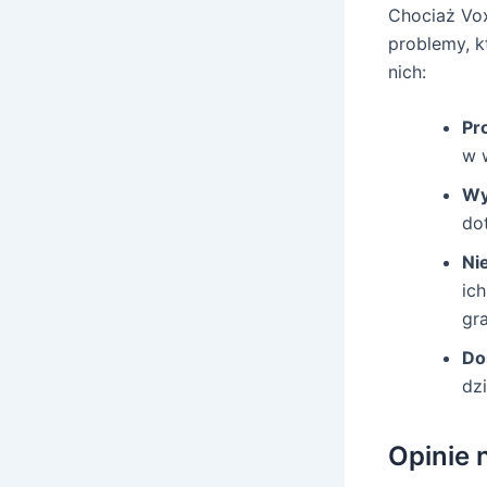
Chociaż Vox
problemy, k
nich:
Pr
w 
Wy
do
Nie
ic
gr
Do
dzi
Opinie 