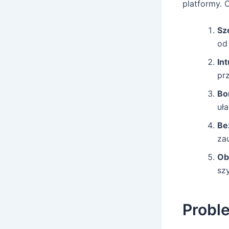
platformy. 
Sz
od 
In
pr
Bo
uł
Be
zau
Ob
sz
Probl