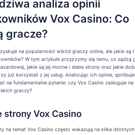
ziwa analiza opinii
kowników Vox Casino: Co
ą gracze?
zyskuje na popularności wśród graczy online, ale jakie są 
kowników? W tym artykule przyjrzymy się temu, co sądzą g
hazardowej, jakie są jej mocne i słabe strony oraz jakie do
rzy już korzystali z jej usług. Analizując ich opinie, spróbu
ć na fundamentalne pytanie: czy Vox Casino zasługuje na
lskich graczy?
 strony Vox Casino
zy na temat Vox Casino często wskazują na kilka istotnych 