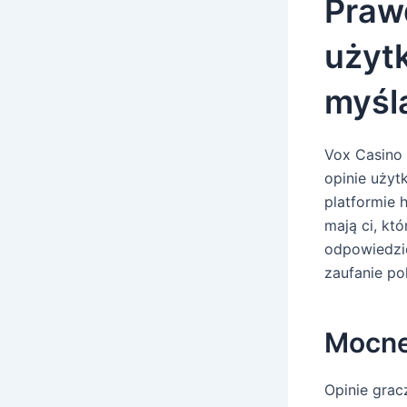
Prawd
użyt
myśl
Vox Casino 
opinie użyt
platformie 
mają ci, któ
odpowiedzie
zaufanie po
Mocne
Opinie grac