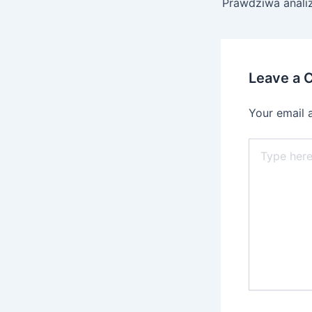
Leave a
Your email 
Type
here..