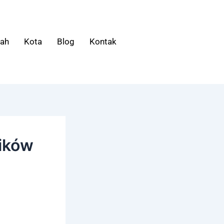
pah
Kota
Blog
Kontak
ników