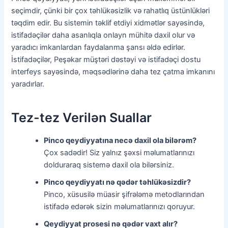
seçimdir, çünki bir çox təhlükəsizlik və rahatlıq üstünlükləri
təqdim edir. Bu sistemin təklif etdiyi xidmətlər sayəsində,
istifadəçilər daha asanlıqla onlayn mühitə daxil olur və
yaradıcı imkanlardan faydalanma şansı əldə edirlər.
İstifadəçilər, Peşəkar müştəri dəstəyi və istifadəçi dostu
interfeys sayəsində, məqsədlərinə daha tez çatma imkanını
yaradırlar.
Tez-tez Verilən Suallar
Pinco qeydiyyatına necə daxil ola bilərəm?
Çox sadədir! Siz yalnız şəxsi məlumatlarınızı
dolduraraq sistemə daxil ola bilərsiniz.
Pinco qeydiyyatı nə qədər təhlükəsizdir?
Pinco, xüsusilə müasir şifrələmə metodlarından
istifadə edərək sizin məlumatlarınızı qoruyur.
Qeydiyyat prosesi nə qədər vaxt alır?