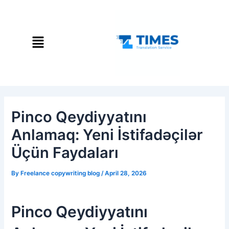
Skip
Post
to
navigation
content
Menu
Pinco Qeydiyyatını
Anlamaq: Yeni İstifadəçilər
Üçün Faydaları
By
Freelance copywriting blog
/
April 28, 2026
Pinco Qeydiyyatını