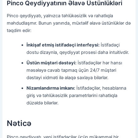
Pinco Qeydiyyatının Əlavə Üstünlükləri
Pinco qeydiyyatı, yalnızca təhlükəsizlik və rahatlıqla
məhdudlaşmır. Bunun yanında, müxtəlif əlavə üstünlüklər də
təqdim edir:
İnkişaf etmiş istifadəçi interfeysi:
İstifadəçi
dostu dizaynla, qeydiyyat prosesi daha intuitivdir.
Üstün müştəri dəstəyi:
İstifadəçilər hər hansı
məsələyə cavab tapmaq üçün 24/7 müştəri
dəstəyi xidməti ilə əlaqə saxlaya bilərlər.
Nizamlandırma imkanı:
İstifadəçilər, hesablarına
giriş və təhlükəsizlik parametrlərini rahatlıqla
düzəldə bilərlər.
Nəticə
Pinco qeydiyyatı, yeni istifadəçilər üçün mükəmməl bir