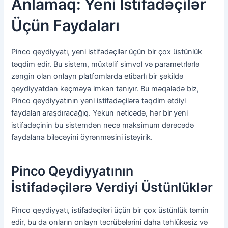
Anlamaq: Yeni İstifadəçilər
Üçün Faydaları
Pinco qeydiyyatı, yeni istifadəçilər üçün bir çox üstünlük
təqdim edir. Bu sistem, müxtəlif simvol və parametrlərlə
zəngin olan onlayn platfomlarda etibarlı bir şəkildə
qeydiyyatdan keçməyə imkan tanıyır. Bu məqalədə biz,
Pinco qeydiyyatının yeni istifadəçilərə təqdim etdiyi
faydaları araşdıracağıq. Yekun nəticədə, hər bir yeni
istifadəçinin bu sistemdən necə maksimum dərəcədə
faydalana biləcəyini öyrənməsini istəyirik.
Pinco Qeydiyyatının
İstifadəçilərə Verdiyi Üstünlüklər
Pinco qeydiyyatı, istifadəçiləri üçün bir çox üstünlük təmin
edir, bu da onların onlayn təcrübələrini daha təhlükəsiz və