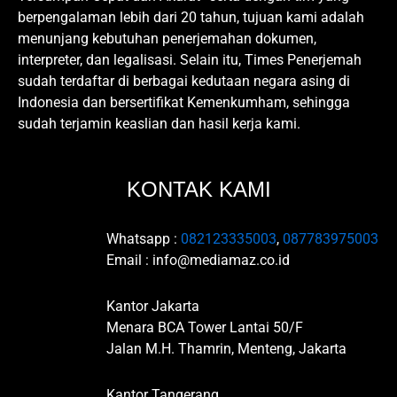
berpengalaman lebih dari 20 tahun, tujuan kami adalah
menunjang kebutuhan penerjemahan dokumen,
interpreter, dan legalisasi. Selain itu, Times Penerjemah
sudah terdaftar di berbagai kedutaan negara asing di
Indonesia dan bersertifikat Kemenkumham, sehingga
sudah terjamin keaslian dan hasil kerja kami.
KONTAK KAMI
Whatsapp :
082123335003
,
087783975003
Email : info@mediamaz.co.id
Kantor Jakarta
Menara BCA Tower Lantai 50/F
Jalan M.H. Thamrin, Menteng, Jakarta
Kantor Tangerang