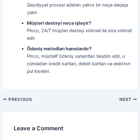
Qeydiyyat prosesi adətən yalnız bir neçə dəqiqə
çəkir.
Müştəri dəstəyi necə işləyir?
Pinco, 24/7 müştəri dəstəyi xidməti ilə sizə xidmət
edir.
Ödəniş metodları hansılardır?
Pinco, müxtəlif ödəniş variantları təqdim edir, o
cümlədən kredit kartları, debet kartları və elektron
pul kisələri.
PREVIOUS
NEXT
Leave a Comment