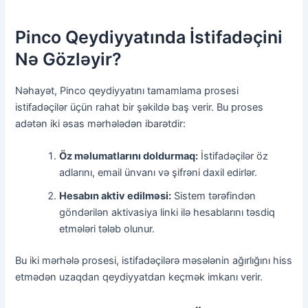
Pinco Qeydiyyatında İstifadəçini
Nə Gözləyir?
Nəhayət, Pinco qeydiyyatını tamamlama prosesi
istifadəçilər üçün rahat bir şəkildə baş verir. Bu proses
adətən iki əsas mərhələdən ibarətdir:
Öz məlumatlarını doldurmaq:
İstifadəçilər öz
adlarını, email ünvanı və şifrəni daxil edirlər.
Hesabın aktiv edilməsi:
Sistem tərəfindən
göndərilən aktivasiya linki ilə hesablarını təsdiq
etmələri tələb olunur.
Bu iki mərhələ prosesi, istifadəçilərə məsələnin ağırlığını hiss
etmədən uzaqdan qeydiyyatdan keçmək imkanı verir.