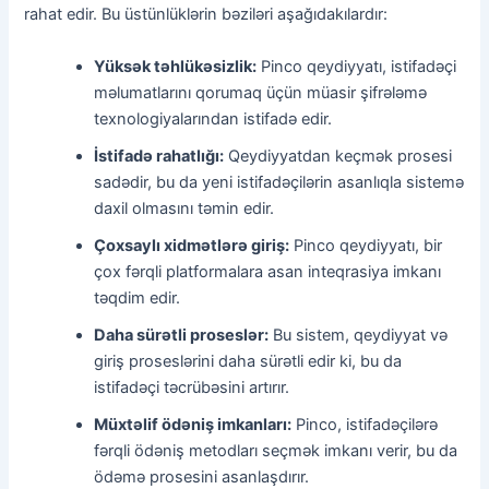
rahat edir. Bu üstünlüklərin bəziləri aşağıdakılardır:
Yüksək təhlükəsizlik:
Pinco qeydiyyatı, istifadəçi
məlumatlarını qorumaq üçün müasir şifrələmə
texnologiyalarından istifadə edir.
İstifadə rahatlığı:
Qeydiyyatdan keçmək prosesi
sadədir, bu da yeni istifadəçilərin asanlıqla sistemə
daxil olmasını təmin edir.
Çoxsaylı xidmətlərə giriş:
Pinco qeydiyyatı, bir
çox fərqli platformalara asan inteqrasiya imkanı
təqdim edir.
Daha sürətli proseslər:
Bu sistem, qeydiyyat və
giriş proseslərini daha sürətli edir ki, bu da
istifadəçi təcrübəsini artırır.
Müxtəlif ödəniş imkanları:
Pinco, istifadəçilərə
fərqli ödəniş metodları seçmək imkanı verir, bu da
ödəmə prosesini asanlaşdırır.