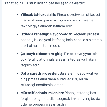
rahat edir. Bu üstünlüklərin bəziləri aşağıdakılardır:
Yüksək təhlükəsizlik:
Pinco qeydiyyatı, istifadəçi
məlumatlarını qorumaq üçün müasir şifrələmə
texnologiyalarından istifadə edir.
İstifadə rahatlığı:
Qeydiyyatdan keçmək prosesi
sadədir, bu da yeni istifadəçilərin asanlıqla sistemə
daxil olmasını təmin edir.
Çoxsaylı xidmətlərə giriş:
Pinco qeydiyyatı, bir
çox fərqli platformalara asan inteqrasiya imkanı
təqdim edir.
Daha sürətli proseslər:
Bu sistem, qeydiyyat və
giriş proseslərini daha sürətli edir ki, bu da
istifadəçi təcrübəsini artırır.
Müxtəlif ödəniş imkanları:
Pinco, istifadəçilərə
fərqli ödəniş metodları seçmək imkanı verir, bu da
ödəmə prosesini asanlaşdırır.