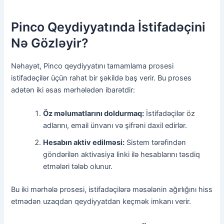
Pinco Qeydiyyatında İstifadəçini
Nə Gözləyir?
Nəhayət, Pinco qeydiyyatını tamamlama prosesi
istifadəçilər üçün rahat bir şəkildə baş verir. Bu proses
adətən iki əsas mərhələdən ibarətdir:
Öz məlumatlarını doldurmaq:
İstifadəçilər öz
adlarını, email ünvanı və şifrəni daxil edirlər.
Hesabın aktiv edilməsi:
Sistem tərəfindən
göndərilən aktivasiya linki ilə hesablarını təsdiq
etmələri tələb olunur.
Bu iki mərhələ prosesi, istifadəçilərə məsələnin ağırlığını hiss
etmədən uzaqdan qeydiyyatdan keçmək imkanı verir.