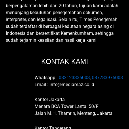
berpengalaman lebih dari 20 tahun, tujuan kami adalah
menunjang kebutuhan penerjemahan dokumen,
interpreter, dan legalisasi. Selain itu, Times Penerjemah
sudah terdaftar di berbagai kedutaan negara asing di
Indonesia dan bersertifikat Kemenkumham, sehingga
sudah terjamin keaslian dan hasil kerja kami.
KONTAK KAMI
Whatsapp :
082123335003
,
087783975003
Email : info@mediamaz.co.id
Kantor Jakarta
Menara BCA Tower Lantai 50/F
Jalan M.H. Thamrin, Menteng, Jakarta
Kantor Tangerang