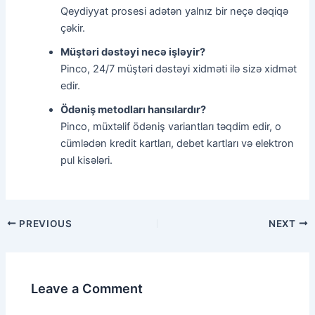
Qeydiyyat prosesi adətən yalnız bir neçə dəqiqə
çəkir.
Müştəri dəstəyi necə işləyir?
Pinco, 24/7 müştəri dəstəyi xidməti ilə sizə xidmət
edir.
Ödəniş metodları hansılardır?
Pinco, müxtəlif ödəniş variantları təqdim edir, o
cümlədən kredit kartları, debet kartları və elektron
pul kisələri.
PREVIOUS
NEXT
Leave a Comment