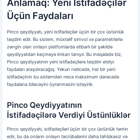
Anlamaq: Yeni İstifadəçilər
Üçün Faydaları
Pinco qeydiyyatı, yeni istifadəçilər üçün bir çox üstünlük
təqdim edir. Bu sistem, müxtəlif simvol və parametrlərlə
zəngin olan onlayn platfomlarda etibarlı bir şəkildə
qeydiyyatdan keçməyə imkan tanıyır. Bu məqalədə biz,
Pinco qeydiyyatının yeni istifadəçilərə təqdim etdiyi
faydaları araşdıracağıq. Yekun nəticədə, hər bir yeni
istifadəçinin bu sistemdən necə maksimum dərəcədə
faydalana biləcəyini öyrənməsini istəyirik.
Pinco Qeydiyyatının
İstifadəçilərə Verdiyi Üstünlüklər
Pinco qeydiyyatı, istifadəçiləri üçün bir çox üstünlük təmin
edir, bu da onların onlayn təcrübələrini daha təhlükəsiz və