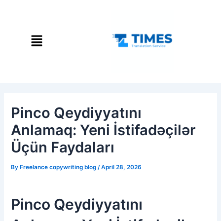
Skip
Post
to
navigation
content
Menu
Pinco Qeydiyyatını
Anlamaq: Yeni İstifadəçilər
Üçün Faydaları
By
Freelance copywriting blog
/
April 28, 2026
Pinco Qeydiyyatını