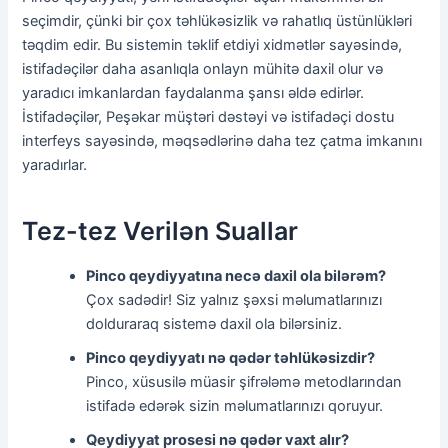
seçimdir, çünki bir çox təhlükəsizlik və rahatlıq üstünlükləri
təqdim edir. Bu sistemin təklif etdiyi xidmətlər sayəsində,
istifadəçilər daha asanlıqla onlayn mühitə daxil olur və
yaradıcı imkanlardan faydalanma şansı əldə edirlər.
İstifadəçilər, Peşəkar müştəri dəstəyi və istifadəçi dostu
interfeys sayəsində, məqsədlərinə daha tez çatma imkanını
yaradırlar.
Tez-tez Verilən Suallar
Pinco qeydiyyatına necə daxil ola bilərəm?
Çox sadədir! Siz yalnız şəxsi məlumatlarınızı
dolduraraq sistemə daxil ola bilərsiniz.
Pinco qeydiyyatı nə qədər təhlükəsizdir?
Pinco, xüsusilə müasir şifrələmə metodlarından
istifadə edərək sizin məlumatlarınızı qoruyur.
Qeydiyyat prosesi nə qədər vaxt alır?