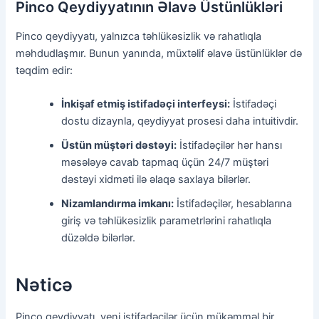
Pinco Qeydiyyatının Əlavə Üstünlükləri
Pinco qeydiyyatı, yalnızca təhlükəsizlik və rahatlıqla
məhdudlaşmır. Bunun yanında, müxtəlif əlavə üstünlüklər də
təqdim edir:
İnkişaf etmiş istifadəçi interfeysi:
İstifadəçi
dostu dizaynla, qeydiyyat prosesi daha intuitivdir.
Üstün müştəri dəstəyi:
İstifadəçilər hər hansı
məsələyə cavab tapmaq üçün 24/7 müştəri
dəstəyi xidməti ilə əlaqə saxlaya bilərlər.
Nizamlandırma imkanı:
İstifadəçilər, hesablarına
giriş və təhlükəsizlik parametrlərini rahatlıqla
düzəldə bilərlər.
Nəticə
Pinco qeydiyyatı, yeni istifadəçilər üçün mükəmməl bir