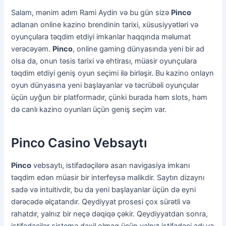
Salam, mənim adım Rami Aydin və bu gün sizə
Pinco
adlanan online kazino brendinin tarixi, xüsusiyyətləri və
oyunçulara təqdim etdiyi imkanlar haqqında məlumat
verəcəyəm.
Pinco
, online gaming dünyasında yeni bir ad
olsa da, onun təsis tarixi və ehtirası, müasir oyunçulara
təqdim etdiyi geniş oyun seçimi ilə birləşir. Bu kazino onlayn
oyun dünyasına yeni başlayanlar və təcrübəli oyunçular
üçün uyğun bir platformadır, çünki burada həm slots, həm
də canlı kazino oyunları üçün geniş seçim var.
Pinco Casino Vebsaytı
Pinco
vebsaytı, istifadəçilərə asan navigasiya imkanı
təqdim edən müasir bir interfeysə malikdir. Saytın dizaynı
sadə və intuitivdir, bu da yeni başlayanlar üçün də eyni
dərəcədə əlçatandır. Qeydiyyat prosesi çox sürətli və
rahatdır, yalnız bir neçə dəqiqə çəkir. Qeydiyyatdan sonra,