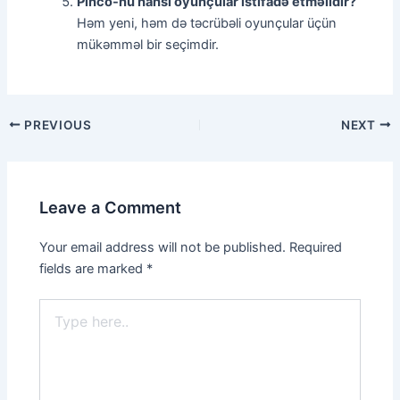
Pinco-nu hansı oyunçular istifadə etməlidir?
Həm yeni, həm də təcrübəli oyunçular üçün
mükəmməl bir seçimdir.
PREVIOUS
NEXT
Leave a Comment
Your email address will not be published.
Required
fields are marked
*
Type
here..