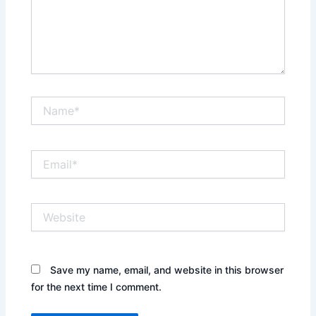
Name*
Email*
Website
Save my name, email, and website in this browser
for the next time I comment.