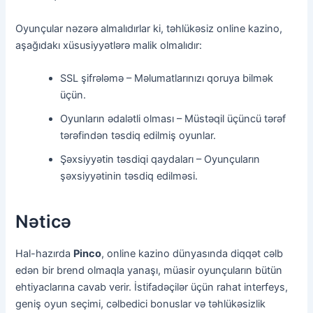
Oyunçular nəzərə almalıdırlar ki, təhlükəsiz online kazino,
aşağıdakı xüsusiyyətlərə malik olmalıdır:
SSL şifrələmə – Məlumatlarınızı qoruya bilmək
üçün.
Oyunların ədalətli olması – Müstəqil üçüncü tərəf
tərəfindən təsdiq edilmiş oyunlar.
Şəxsiyyətin təsdiqi qaydaları – Oyunçuların
şəxsiyyətinin təsdiq edilməsi.
Nəticə
Hal-hazırda
Pinco
, online kazino dünyasında diqqət cəlb
edən bir brend olmaqla yanaşı, müasir oyunçuların bütün
ehtiyaclarına cavab verir. İstifadəçilər üçün rahat interfeys,
geniş oyun seçimi, cəlbedici bonuslar və təhlükəsizlik