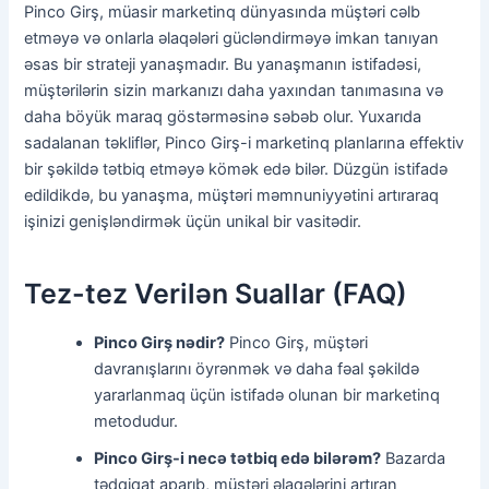
Pinco Girş, müasir marketinq dünyasında müştəri cəlb
etməyə və onlarla əlaqələri gücləndirməyə imkan tanıyan
əsas bir strateji yanaşmadır. Bu yanaşmanın istifadəsi,
müştərilərin sizin markanızı daha yaxından tanımasına və
daha böyük maraq göstərməsinə səbəb olur. Yuxarıda
sadalanan təkliflər, Pinco Girş-i marketinq planlarına effektiv
bir şəkildə tətbiq etməyə kömək edə bilər. Düzgün istifadə
edildikdə, bu yanaşma, müştəri məmnuniyyətini artıraraq
işinizi genişləndirmək üçün unikal bir vasitədir.
Tez-tez Verilən Suallar (FAQ)
Pinco Girş nədir?
Pinco Girş, müştəri
davranışlarını öyrənmək və daha fəal şəkildə
yararlanmaq üçün istifadə olunan bir marketinq
metodudur.
Pinco Girş-i necə tətbiq edə bilərəm?
Bazarda
tədqiqat aparıb, müştəri əlaqələrini artıran