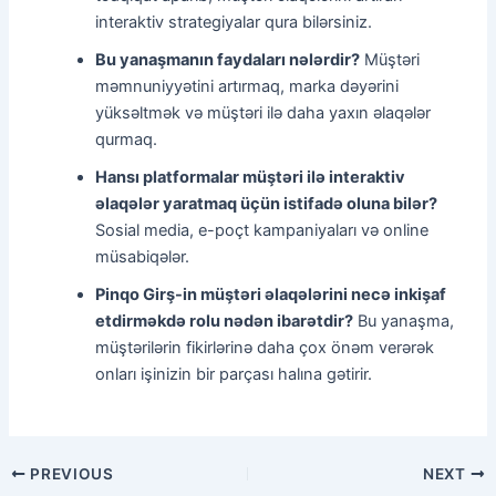
interaktiv strategiyalar qura bilərsiniz.
Bu yanaşmanın faydaları nələrdir?
Müştəri
məmnuniyyətini artırmaq, marka dəyərini
yüksəltmək və müştəri ilə daha yaxın əlaqələr
qurmaq.
Hansı platformalar müştəri ilə interaktiv
əlaqələr yaratmaq üçün istifadə oluna bilər?
Sosial media, e-poçt kampaniyaları və online
müsabiqələr.
Pinqo Girş-in müştəri əlaqələrini necə inkişaf
etdirməkdə rolu nədən ibarətdir?
Bu yanaşma,
müştərilərin fikirlərinə daha çox önəm verərək
onları işinizin bir parçası halına gətirir.
PREVIOUS
NEXT