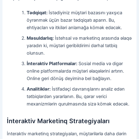
Tədqiqat:
İstədiyiniz müştəri bazasını yaxşıca
öyrənmək üçün bazar tədqiqatı aparın. Bu,
ehtiyacları və itkiləri anlamağa kömək edəcək.
Məsuldarlıq:
İstehsal və marketinq arasında əlaqə
yaradın ki, müştəri geribildirimi dərhal tətbiq
olunsun.
İnteraktiv Platformalar:
Sosial media və digər
online platformalarda müştəri əlaqələrini artırın.
Online geri dönüş deyiminə bel bağlayın.
Analitiklər:
İstifadəçi davranışlarını analiz edən
tətbiqlərdən yararlanın. Bu, qərar verici
mexanizmlərin qurulmasında sizə kömək edəcək.
İnteraktiv Marketinq Strategiyaları
İnteraktiv marketinq strategiyaları, müştərilərlə daha dərin