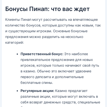
Бонусы Пинап: что вас ждет
Клиенты Пинап могут рассчитывать на впечатляющее
количество бонусов, которые доступны как новым, так
и существующим игрокам. Основные бонусные
предложения можно разделить на несколько
категорий:
Приветственный бонус:
Это наиболее
привлекательное предложение для новых
игроков, которые только начинают свой путь
в казино. Обычно это включает удвоение
первого депозита и дополнительные
бесплатные спины.
Регулярные акции:
Казино предлагает
различные акции, которые могут включать в
себя возврат денежных средств, специальные