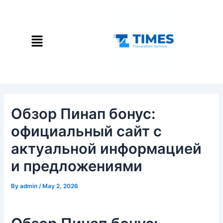
Skip
Post
to
navigation
content
Menu
Обзор Пинап бонус:
официальный сайт с
актуальной информацией
и предложениями
By
admin
/
May 2, 2026