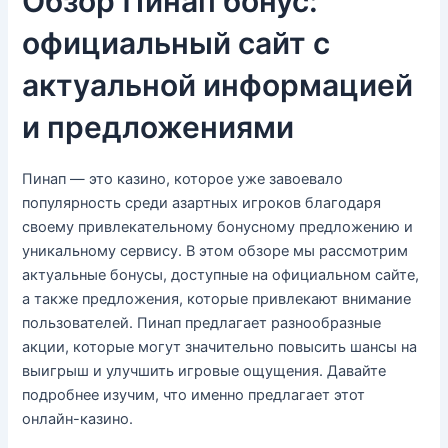
Обзор Пинап бонус:
официальный сайт с
актуальной информацией
и предложениями
Пинап — это казино, которое уже завоевало
популярность среди азартных игроков благодаря
своему привлекательному бонусному предложению и
уникальному сервису. В этом обзоре мы рассмотрим
актуальные бонусы, доступные на официальном сайте,
а также предложения, которые привлекают внимание
пользователей. Пинап предлагает разнообразные
акции, которые могут значительно повысить шансы на
выигрыш и улучшить игровые ощущения. Давайте
подробнее изучим, что именно предлагает этот
онлайн-казино.