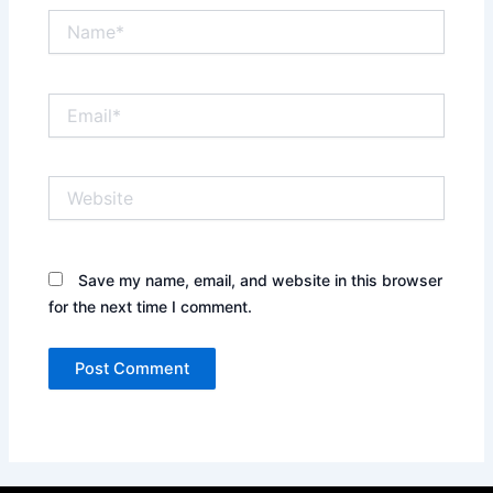
Name*
Email*
Website
Save my name, email, and website in this browser
for the next time I comment.