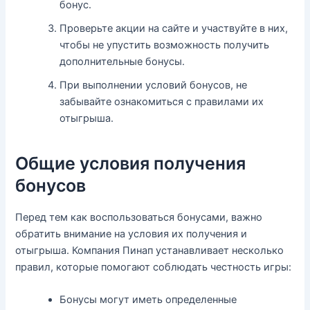
бонус.
Проверьте акции на сайте и участвуйте в них,
чтобы не упустить возможность получить
дополнительные бонусы.
При выполнении условий бонусов, не
забывайте ознакомиться с правилами их
отыгрыша.
Общие условия получения
бонусов
Перед тем как воспользоваться бонусами, важно
обратить внимание на условия их получения и
отыгрыша. Компания Пинап устанавливает несколько
правил, которые помогают соблюдать честность игры:
Бонусы могут иметь определенные