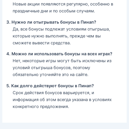
Новые акции появляются регулярно, особенно в
праздничные дни и по особым случаям.
3. Нужно ли отыгрывать бонусы в Пинап?
Да, все бонусы подлежат условиям отыгрыша,
которые нужно выполнять, прежде чем вы
сможете вывести средства.
4. Можно ли использовать бонусы на всех играх?
Нет, некоторые игры могут быть исключены из
условий отыгрыша бонусов, поэтому
обязательно уточняйте это на сайте.
5. Как долго действуют бонусы в Пинап?
Срок действия бонусов варьируется, и
информация об этом всегда указана в условиях
конкретного предложения.