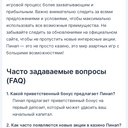
игровой процесс более захватывающим и
прибыльным. Важно внимательно следить за всеми
предложениями и условиями, чтобы максимально
использовать все возможные преимущества. Не
забывайте следить за обновлениями на официальном
сайте, чтобы не пропустить новые интересные акции.
Пинап — это не просто казино, это мир азартных игр с
большими возможностями!
Часто задаваемые вопросы
(FAQ)
1. Какой приветственный бонус предлагает Пинап?
Пинап предлагает приветственный бонус на
первый депозит, который может удвоить ваш
начальный капитал.
2. Как часто появляются новые акции в казино Пинап?