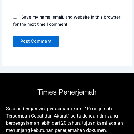
Save my name, email, and website in this browser
for the next time I comment.
Times Penerjemah
Sesuai dengan visi perusahaan kami “Penerjemah
Tersumpah Cepat dan Akurat” serta dengan tim yang
berpengalaman lebih dari 20 tahun, tujuan kami adalah
menunjang kebutuhan penerjemahan dokumen,