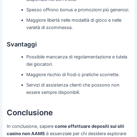
Spesso offrono bonus e promozioni più generosi.
Maggiore libertà nelle modalità di gioco e nelle
varietà di scommessa.
Svantaggi
Possibile mancanza di regolamentazione e tutela
dei giocatori.
Maggiore rischio di frodi o pratiche scorrette.
Servizi di assistenza clienti che possono non
essere sempre disponibili.
Conclusione
In conclusione, sapere
come effettuare depositi sui siti
casino non AAMS
è essenziale per chi desidera esplorare