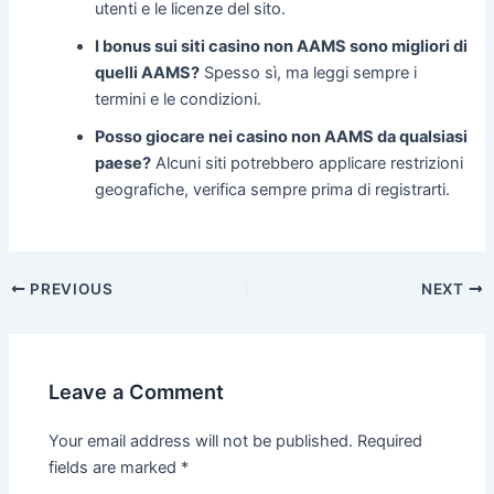
utenti e le licenze del sito.
I bonus sui siti casino non AAMS sono migliori di
quelli AAMS?
Spesso sì, ma leggi sempre i
termini e le condizioni.
Posso giocare nei casino non AAMS da qualsiasi
paese?
Alcuni siti potrebbero applicare restrizioni
geografiche, verifica sempre prima di registrarti.
PREVIOUS
NEXT
Leave a Comment
Your email address will not be published.
Required
fields are marked
*