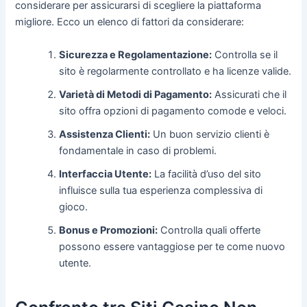
considerare per assicurarsi di scegliere la piattaforma
migliore. Ecco un elenco di fattori da considerare:
Sicurezza e Regolamentazione:
Controlla se il
sito è regolarmente controllato e ha licenze valide.
Varietà di Metodi di Pagamento:
Assicurati che il
sito offra opzioni di pagamento comode e veloci.
Assistenza Clienti:
Un buon servizio clienti è
fondamentale in caso di problemi.
Interfaccia Utente:
La facilità d’uso del sito
influisce sulla tua esperienza complessiva di
gioco.
Bonus e Promozioni:
Controlla quali offerte
possono essere vantaggiose per te come nuovo
utente.