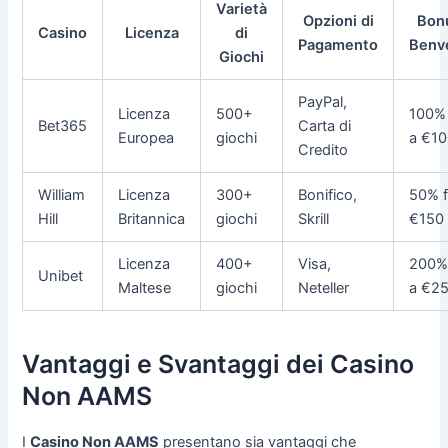
Varietà
Opzioni di
Bon
Casino
Licenza
di
Pagamento
Benv
Giochi
PayPal,
Licenza
500+
100% 
Bet365
Carta di
Europea
giochi
a €1
Credito
William
Licenza
300+
Bonifico,
50% f
Hill
Britannica
giochi
Skrill
€150
Licenza
400+
Visa,
200% 
Unibet
Maltese
giochi
Neteller
a €2
Vantaggi e Svantaggi dei Casino
Non AAMS
I
Casino Non AAMS
presentano sia vantaggi che