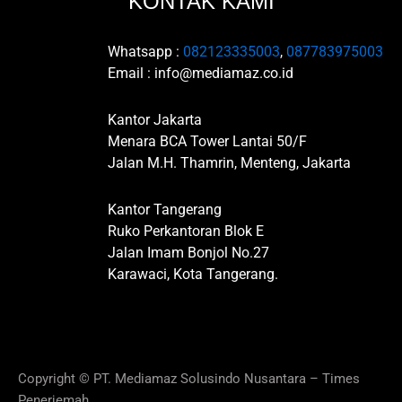
KONTAK KAMI
Whatsapp :
082123335003
,
087783975003
Email : info@mediamaz.co.id
Kantor Jakarta
Menara BCA Tower Lantai 50/F
Jalan M.H. Thamrin, Menteng, Jakarta
Kantor Tangerang
Ruko Perkantoran Blok E
Jalan Imam Bonjol No.27
Karawaci, Kota Tangerang.
Copyright © PT. Mediamaz Solusindo Nusantara – Times
Penerjemah