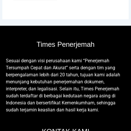
Times Penerjemah
Sesuai dengan visi perusahaan kami “Penerjemah
Tersumpah Cepat dan Akurat” serta dengan tim yang
berpengalaman lebih dari 20 tahun, tujuan kami adalah
menunjang kebutuhan penerjemahan dokumen,
interpreter, dan legalisasi. Selain itu, Times Penerjemah
sudah terdaftar di berbagai kedutaan negara asing di
Indonesia dan bersertifikat Kemenkumham, sehingga
sudah terjamin keaslian dan hasil kerja kami.