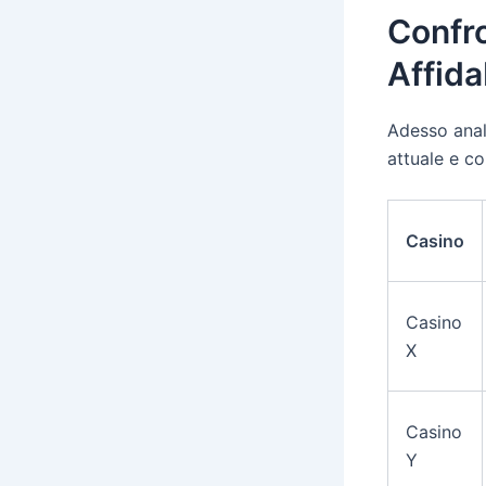
Confro
Affida
Adesso anal
attuale e co
Casino
Casino
X
Casino
Y