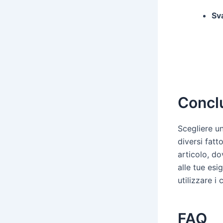
Sv
Concl
Scegliere u
diversi fatt
articolo, do
alle tue esi
utilizzare i
FAQ