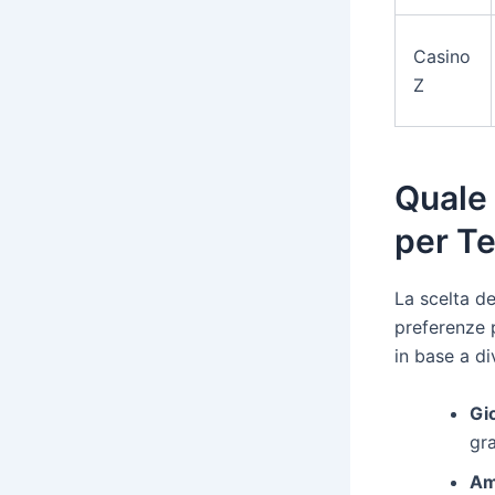
Casino
Z
Quale
per T
La scelta d
preferenze 
in base a div
Gio
gr
Am