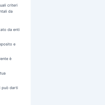
ali criteri
ntali da
zato da enti
deposito e
iente è
 tua
i può darti