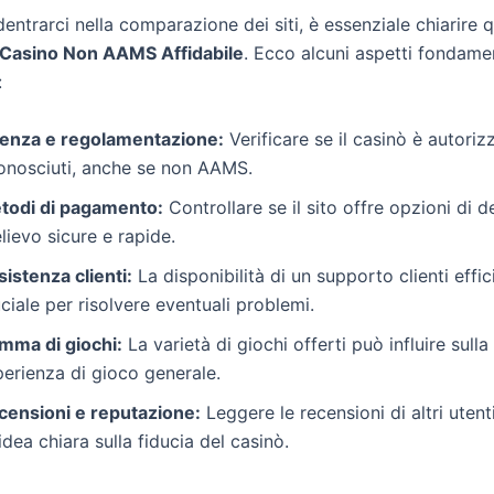
entrarci nella comparazione dei siti, è essenziale chiarire qu
Casino Non AAMS Affidabile
. Ecco alcuni aspetti fondame
:
cenza e regolamentazione:
Verificare se il casinò è autoriz
conosciuti, anche se non AAMS.
todi di pagamento:
Controllare se il sito offre opzioni di 
lievo sicure e rapide.
istenza clienti:
La disponibilità di un supporto clienti effic
ciale per risolvere eventuali problemi.
mma di giochi:
La varietà di giochi offerti può influire sulla
perienza di gioco generale.
censioni e reputazione:
Leggere le recensioni di altri utent
idea chiara sulla fiducia del casinò.