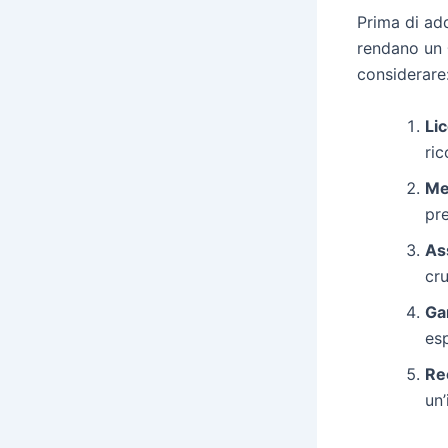
Prima di add
rendano un
considerare
Li
ri
Me
pre
Ass
cru
Ga
es
Re
un’