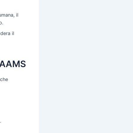
umana, il
o.
dera il
n AAMS
 che
.