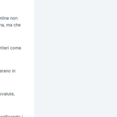
nline non
ana, ma che
riteri come
erano in
ovalute,
erificando i