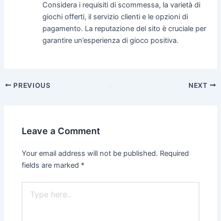
Considera i requisiti di scommessa, la varietà di
giochi offerti, il servizio clienti e le opzioni di
pagamento. La reputazione del sito è cruciale per
garantire un’esperienza di gioco positiva.
PREVIOUS
NEXT
Leave a Comment
Your email address will not be published.
Required
fields are marked
*
Type
here..