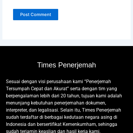
Times Penerjemah
Sesuai dengan visi perusahaan kami “Penerjemah
Tersumpah Cepat dan Akurat” serta dengan tim yang
berpengalaman lebih dari 20 tahun, tujuan kami adalah
menunjang kebutuhan penerjemahan dokumen,
interpreter, dan legalisasi. Selain itu, Times Penerjemah
sudah terdaftar di berbagai kedutaan negara asing di
Indonesia dan bersertifikat Kemenkumham, sehingga
sudah terjamin keaslian dan hasil kerja kami.