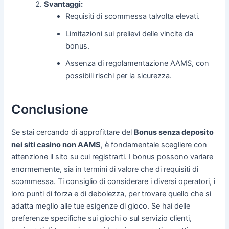
Svantaggi:
Requisiti di scommessa talvolta elevati.
Limitazioni sui prelievi delle vincite da
bonus.
Assenza di regolamentazione AAMS, con
possibili rischi per la sicurezza.
Conclusione
Se stai cercando di approfittare del
Bonus senza deposito
nei siti casino non AAMS
, è fondamentale scegliere con
attenzione il sito su cui registrarti. I bonus possono variare
enormemente, sia in termini di valore che di requisiti di
scommessa. Ti consiglio di considerare i diversi operatori, i
loro punti di forza e di debolezza, per trovare quello che si
adatta meglio alle tue esigenze di gioco. Se hai delle
preferenze specifiche sui giochi o sul servizio clienti,